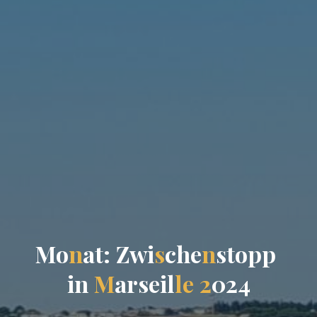
M
o
n
a
t
:
Z
w
i
s
c
h
e
n
s
t
o
p
p
i
n
M
a
r
s
e
i
l
l
e
2
0
2
4