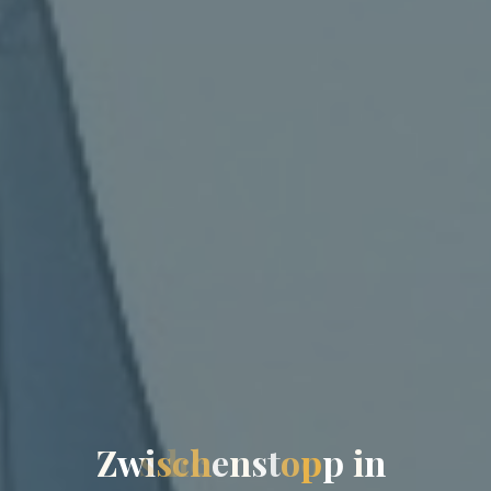
Z
w
i
s
c
h
e
n
s
t
o
p
p
i
n