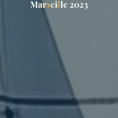
M
a
r
s
e
i
l
l
e
2
0
2
3