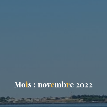
M
o
i
s
:
n
o
v
e
m
b
r
e
2
0
2
2