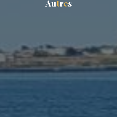
A
u
t
r
e
s