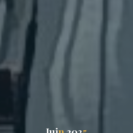
J
u
i
n
2
0
2
5